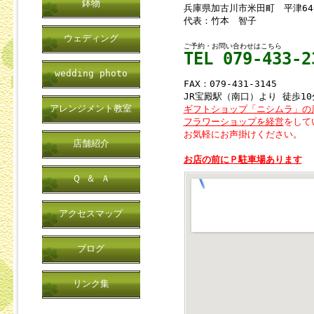
鉢物
兵庫県加古川市米田町 平津64
代表：竹本 智子
ウェディング
ご予約・お問い合わせはこちら
TEL 079-433-2
wedding photo
FAX：079-431-3145
JR宝殿駅（南口）より 徒歩10
アレンジメント教室
ギフトショップ「ニシムラ」の
フラワーショップを経営
をして
お気軽にお声掛けください。
店舗紹介
お店の前にＰ駐車場あります
Ｑ ＆ Ａ
アクセスマップ
ブログ
リンク集